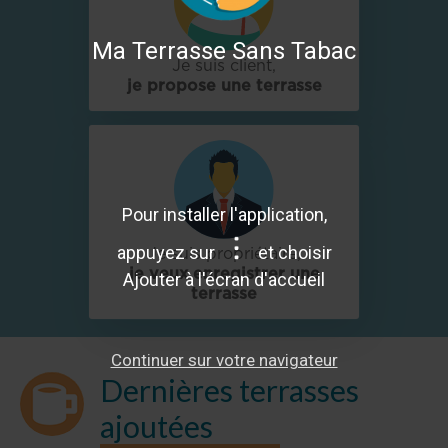
Ma Terrasse Sans Tabac
Je suis client,
je propose une terrasse
Pour installer l'application,
appuyez sur
et choisir
Je suis propriétaire,
je veux enregistrer une
Ajouter à l'écran d'accueil
terrasse
Continuer sur votre navigateur
Dernières terrasses
ajoutées