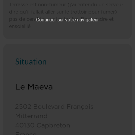
Terrasse est non-fumeur (j’ai entendu un serveur
dire qu’il fallait aller sur le trottoir pour fumer)
Continuer sur votre navigateur
pas de cendrier sur les tables. Beau cadre et
ensoleillé.
Situation
Le Maeva
2502 Boulevard François
Mitterrand
40130 Capbreton
France